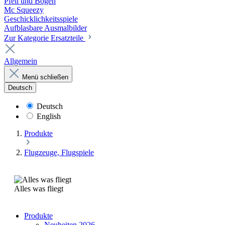
Pfeil und Bogen
Mc Squeezy
Geschicklichkeitsspiele
Aufblasbare Ausmalbilder
Zur Kategorie Ersatzteile
Allgemein
Menü schließen
Deutsch
Deutsch
English
Produkte
Flugzeuge, Flugspiele
Alles was fliegt
Produkte
Neuheiten 2026