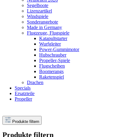
Segelboote
Lizenzartikel
Windspiele
Sonderangebote
Made in Germany
Flugzeuge, Flugspiele
Katapultstarter
Wurfgleiter
Power-Gummimotor
Hubschrauber
Propeller-Spiele
Flugscheiben
Boomerangs
Raketenspiel
Drachen
Specials
Ersatzteile
Propeller
Produkte filtern
Produkte filtern