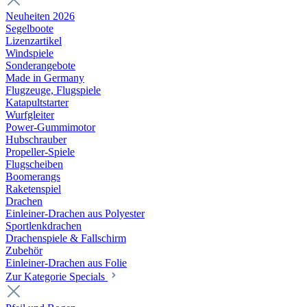
Neuheiten 2026
Segelboote
Lizenzartikel
Windspiele
Sonderangebote
Made in Germany
Flugzeuge, Flugspiele
Katapultstarter
Wurfgleiter
Power-Gummimotor
Hubschrauber
Propeller-Spiele
Flugscheiben
Boomerangs
Raketenspiel
Drachen
Einleiner-Drachen aus Polyester
Sportlenkdrachen
Drachenspiele & Fallschirm
Zubehör
Einleiner-Drachen aus Folie
Zur Kategorie Specials